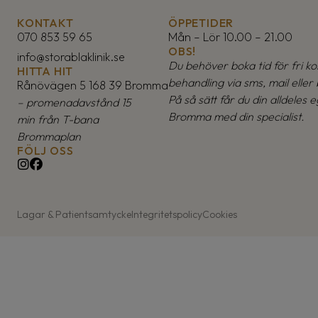
KONTAKT
ÖPPETIDER
070 853 59 65
Mån – Lör 10.00 – 21.00
OBS!
info@storablaklinik.se
Du behöver boka tid för fri kon
HITTA HIT
behandling via sms, mail eller 
Rånövägen 5 168 39 Bromma
På så sätt får du din alldeles e
– promenadavstånd 15
Bromma med din specialist.
min från T-bana
Brommaplan
FÖLJ OSS
Lagar & Patientsamtycke
Integritetspolicy
Cookies