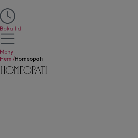
Boka tid
Meny
Hem /
Homeopati
Homeopati