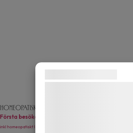
Samtykke til cookies
Vi og vores samarbejdspartnere bruge
teknologier, herunder cookies, til at
indsamle oplysninger om dig til forskel
Homeopatisk konsultation priser
formål, herunder: Tilpasning af annonce
Första besöket (90 min)
995 :-
bedre brugeroplevelse, funktionalitet,
inkl homeopatiskt läkemedel
statistik og marketing. Disse oplysning