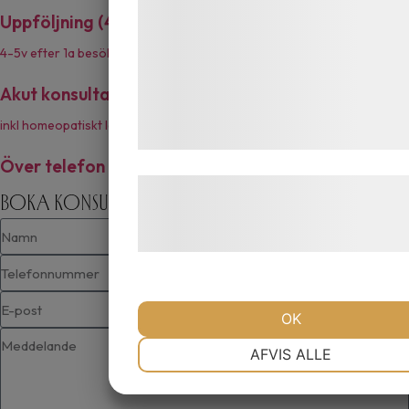
kan blive delt med annoncerings- og
Uppföljning (45 min)
695 :-
analysepartnere, som kan kombinere 
4-5v efter 1a besöket
med data, du tidligere har givet dem el
de har indsamlet gennem din brug af d
Akut konsultation (30 – 45 min)
895 :-
tjenester. Ved at klikke på 'OK' giver d
inkl homeopatiskt läkemedel
samtykke til disse formål.
Över telefon (30 – 45 min)
500 :-
Læs mere om vores brug af cookies o
Boka konsultation
behandling af persondata på vores
hjemmeside.
OK
NØDVENDIGE
PRÆFERENCER
AFVIS ALLE