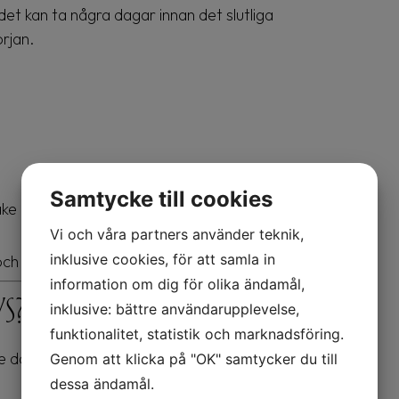
det kan ta några dagar innan det slutliga
örjan.
Samtycke till cookies
äke
Vi och våra partners använder teknik,
inklusive cookies, för att samla in
och passar ditt ansikte.
information om dig för olika ändamål,
s?
inklusive: bättre användarupplevelse,
funktionalitet, statistik och marknadsföring.
där det ofta behövs lite mer filler än till
Genom att klicka på "OK" samtycker du till
dessa ändamål.