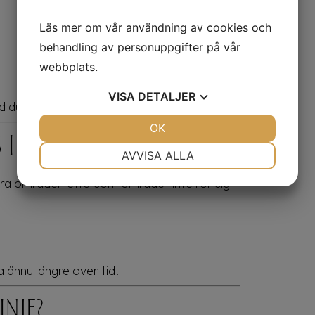
Läs mer om vår användning av cookies och
behandling av personuppgifter på vår
webbplats.
VISA
DETALJER
du vill uppnå.
JA
NEJ
OK
JA
NEJ
 i käklinjen?
NÖDVÄNDIG
INSTÄLLNINGAR
AVVISA ALLA
JA
NEJ
JA
NEJ
andra områden eftersom området inte rör sig
MARKNADSFÖRING
STATISTIK
 ännu längre över tid.
inje?