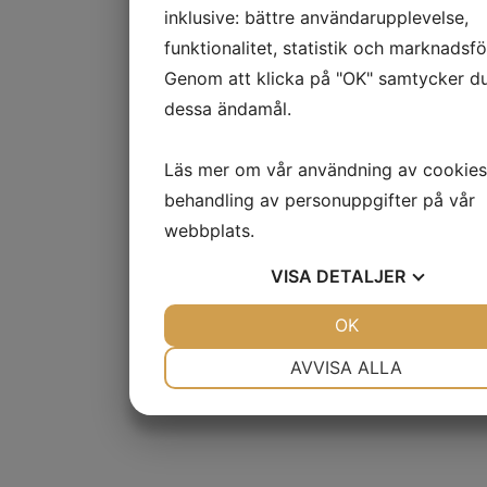
inklusive: bättre användarupplevelse,
funktionalitet, statistik och marknadsfö
Genom att klicka på "OK" samtycker du 
dessa ändamål.
Läs mer om vår användning av cookies
behandling av personuppgifter på vår
webbplats.
VISA
DETALJER
JA
NEJ
OK
JA
NEJ
NÖDVÄNDIG
INSTÄLLNINGAR
AVVISA ALLA
JA
NEJ
JA
NEJ
MARKNADSFÖRING
STATISTIK