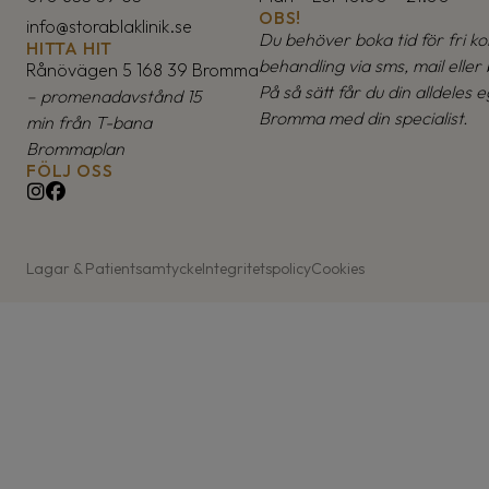
OBS!
info@storablaklinik.se
Du behöver boka tid för fri kon
HITTA HIT
behandling via sms, mail eller 
Rånövägen 5 168 39 Bromma
På så sätt får du din alldeles e
– promenadavstånd 15
Bromma med din specialist.
min från T-bana
Brommaplan
FÖLJ OSS
Lagar & Patientsamtycke
Integritetspolicy
Cookies