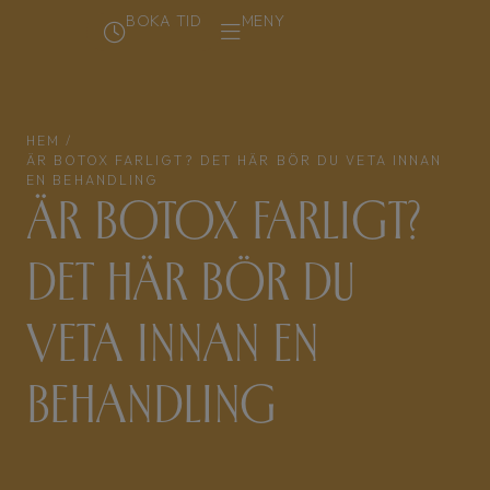
BOKA TID
MENY
HEM /
ÄR BOTOX FARLIGT? DET HÄR BÖR DU VETA INNAN
EN BEHANDLING
Är botox farligt?
Det här bör du
veta innan en
behandling