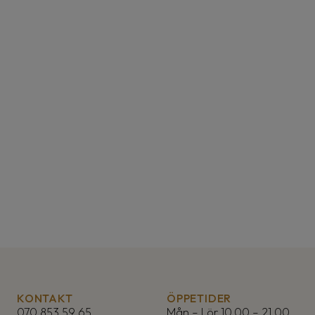
Behöver du
Rådgivning?
Vi hjälper dig gärna med frågor och funderingar.
Välkommen på fri konsultation!
KONTAKT
ÖPPETIDER
070 853 59 65
Mån – Lör 10.00 – 21.00